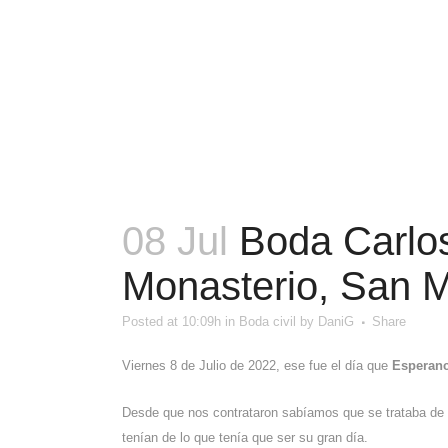
08 Jul
Boda Carlos 
Monasterio, San Ma
Posted at 10:09h
in
Boda civil
by
DaniG
Share
Viernes 8 de Julio de 2022, ese fue el día que
Esperanc
Desde que nos contrataron sabíamos que se trataba de 
tenían de lo que tenía que ser su gran día.