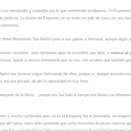
os sus herman@s y cuñad@s por lo que entretenido estábamos. Ya Esperanci
ás perfecta. La ilusión de Esperanci en su boda era salir de casa con sus he
 ceremonia.
io Hotel Monasterio San Martín junto a sus padres y hermana, aunque algún am
ovios increíbles, unos familiares igual de increíbles que ellos, y
música al p
ciosas, fijaros si estuvo entretenida que se nos coló un perro que también que
rtín nos hicieron seguir disfrutando de ellos, porque si, aunque estuviésem
os era una gozada, de ahí la naturalidad en sus fotos.
 banquete de la fiesta… porque eso fue todo el tiempo una fiesta con diferent
antes y mucho cachondeo pero ya en el banquete fue el desmadre, se empezó
 que allí había, tanto tanto ambiente que como momento de locura máxima a
ue fue un regalo hacia Carlos que le hacía mucha ilusión pero finalmente n