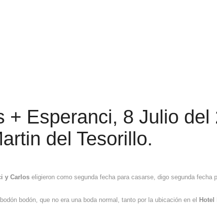
+ Esperanci, 8 Julio del
rtin del Tesorillo.
i y Carlos
eligieron como segunda fecha para casarse, digo segunda fecha p
bodón bodón, que no era una boda normal, tanto por la ubicación en el
Hotel