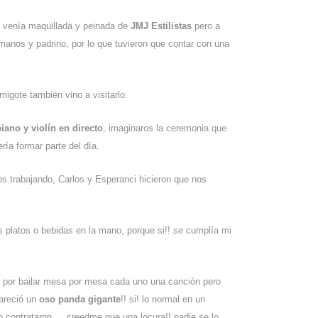
 venía maquillada y peinada de
JMJ Estilistas
pero a
rmanos y padrino, por lo que tuvieron que contar con una
igote también vino a visitarlo.
iano y violín en directo
, imaginaros la ceremonia que
ría formar parte del día.
os trabajando, Carlos y Esperanci hicieron que nos
es platos o bebidas en la mano, porque si!! se cumplía mi
 por bailar mesa por mesa cada uno una canción pero
pareció un
oso panda gigante
!! si! lo normal en un
o contrataron…. creedme que una locura!! nadie se lo