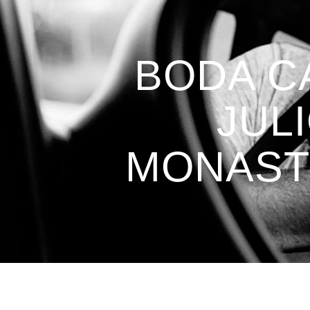
BODA C
JUL
MONASTE