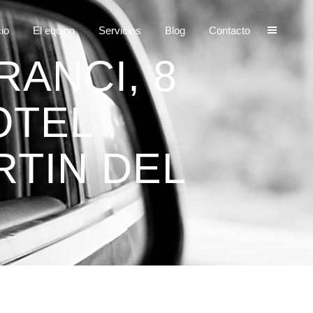
cio
El equipo
Servicios
Blog
Contacto
ANCI, 8
OTEL
RTIN DEL