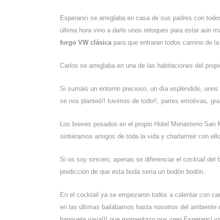
Esperanci se arreglaba en casa de sus padres con tod
última hora vino a darle unos retoques para estar aún m
furgo VW clásica
para que entraran todos camino de la
Carlos se arreglaba en una de las habitaciones del prop
Si sumáis un entorno precioso, un día espléndido, unos n
se nos planteó!! tuvimos de todo!!, partes emotivas, gra
Los breves posados en el propio Hotel Monasterio San Ma
sintiéramos amigos de toda la vida y charlar/reir con ell
Si os soy sincero, apenas se diferenciar el cocktail del
predicción de que esta boda sería un bodón bodón.
En el cocktail ya se empezaron todos a calentar con c
en las últimas bailábamos hasta nosotros del ambiente
banquete vaya!!! que momentazo nos creo Esperanci ya q