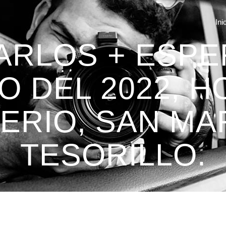
Ini
ARLOS + ESPER
IO DEL 2022, H
RIO, SAN MA
TESORILLO.