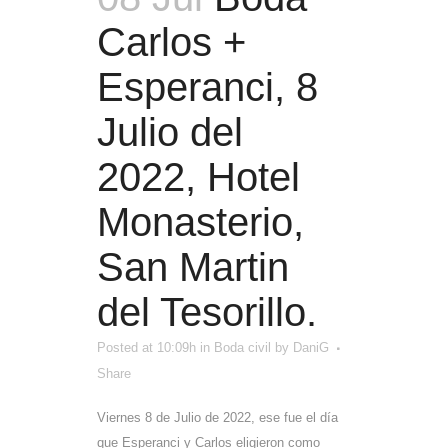
Carlos +
Esperanci, 8
Julio del
2022, Hotel
Monasterio,
San Martin
del Tesorillo.
Posted at 10:09h
in
Boda civil
by
DaniG
Share
Viernes 8 de Julio de 2022, ese fue el día
que Esperanci y Carlos eligieron como