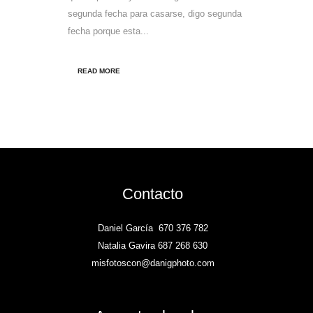
segunda fecha para casarse, digo segunda
fecha porque esta...
READ MORE
Contacto
Daniel García
670 376 782
Natalia Gavira 687 268 630
misfotoscon@danigphoto.com