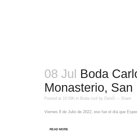
08 Jul
Boda Carlo
Monasterio, San M
Posted at 10:09h
in
Boda civil
by
DaniG
Share
Viernes 8 de Julio de 2022, ese fue el día que Espe
READ MORE