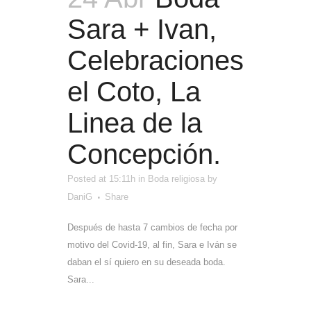
Sara + Ivan,
Celebraciones
el Coto, La
Linea de la
Concepción.
Posted at 15:11h
in
Boda religiosa
by
DaniG
Share
Después de hasta 7 cambios de fecha por
motivo del Covid-19, al fin, Sara e Iván se
daban el sí quiero en su deseada boda.
Sara...