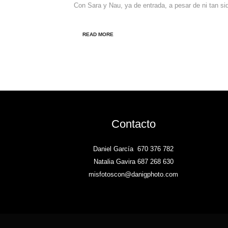
Con Sara y Nau, ya de entrada, a pesar de ni tan siq
READ MORE
Contacto
Daniel García
670 376 782
Natalia Gavira 687 268 630
misfotoscon@danigphoto.com