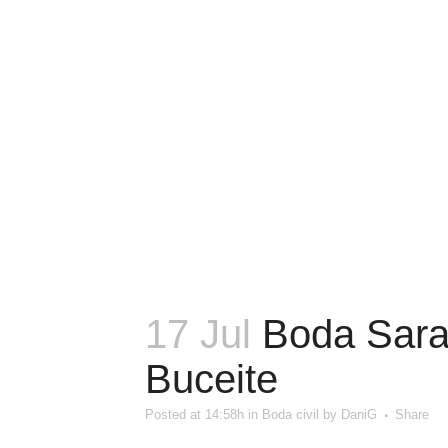
17 Jul
Boda Sara 
Buceite
Posted at 14:58h
in
Boda civil
by
DaniG
Share