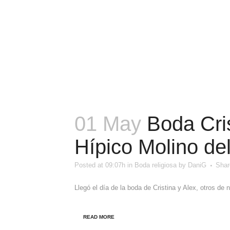
01 May
Boda Cris
Hípico Molino de
Posted at 09:07h
in
Boda religiosa
by
DaniG
Shar
Llegó el día de la boda de Cristina y Alex, otros de
READ MORE