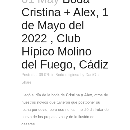
Cristina + Alex, 1
de Mayo del
2022 , Club
Hípico Molino
del Fuego, Cádiz
Posted at 09:07h
in
Boda religiosa
by
DaniG
Share
Llegó el día de la boda de
Cristina y Alex
, otros de
nuestros novios que tuvieron que postponer su
fecha por covid, pero eso no les impidió disfrutar de
nuevo de los preparativos y de la ilusión de
casarse.