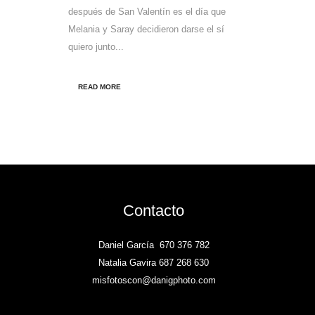
después de San Valentín es el día que
Melania y Saray decidieron darse el sí
quiero junto...
READ MORE
Contacto
Daniel García
670 376 782
Natalia Gavira 687 268 630
misfotoscon@danigphoto.com