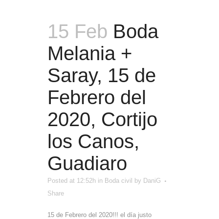
15 Feb
Boda
Melania +
Saray, 15 de
Febrero del
2020, Cortijo
los Canos,
Guadiaro
Posted at 12:52h
in
Boda civil
by
DaniG
Share
15 de Febrero del 2020!!! el día justo