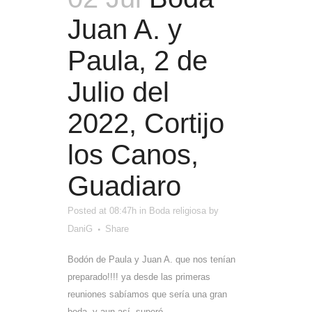
Juan A. y
Paula, 2 de
Julio del
2022, Cortijo
los Canos,
Guadiaro
Posted at 08:47h
in
Boda religiosa
by
DaniG
Share
Bodón de Paula y Juan A. que nos tenían
preparado!!!! ya desde las primeras
reuniones sabíamos que sería una gran
boda, y aun así, superó...