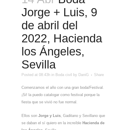
Jorge + Luis, 9
de abril del
2022, Hacienda
los Ángeles,
Sevilla
Posted at 08:43h
in
Boda civil
by
DaniG
Share
Comenzamos el año con una gran boda/Festival.
¡Si! la puedo catalogar como festival porque la
fiesta que se vivió no fue normal.
Ellos son
Jorge y Luis
, Gaditano y Sevillano que
se daban el sí quiero en la increíble
Hacienda de