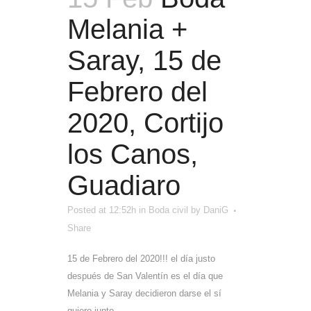
Melania +
Saray, 15 de
Febrero del
2020, Cortijo
los Canos,
Guadiaro
Posted at 12:52h
in
Boda civil
by
DaniG
Share
15 de Febrero del 2020!!! el día justo
después de San Valentín es el día que
Melania y Saray decidieron darse el sí
quiero junto...