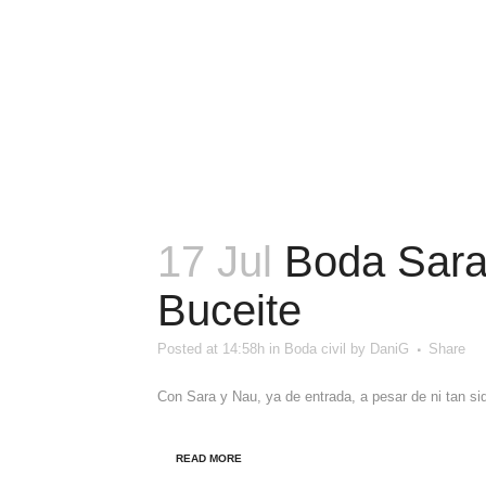
17 Jul
Boda Sara 
Buceite
Posted at 14:58h
in
Boda civil
by
DaniG
Share
Con Sara y Nau, ya de entrada, a pesar de ni tan siq
READ MORE