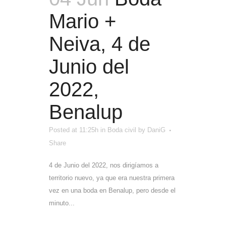
Mario +
Neiva, 4 de
Junio del
2022,
Benalup
Posted at 11:25h
in
Boda civil
by
DaniG
Share
4 de Junio del 2022, nos dirigíamos a
territorio nuevo, ya que era nuestra primera
vez en una boda en Benalup, pero desde el
minuto...