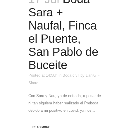
Sara +
Naufal, Finca
el Puente,
San Pablo de
Buceite
Posted at 14:58h
in
Boda civil
by
DaniG
Share
Con Sara y Nau, ya de entrada, a pesar de
ni tan siquiera haber realizado el Preboda
debido a mi positivo en covid, ya nos...
READ MORE