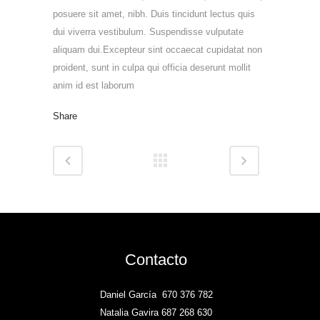
posuere sit amet, nibh. Duis tincidunt lectus quis
dui viverra vestibulum. Suspendisse vulputate
aliquam dui.Excepteur sint occaecat cupidatat non
proident, sunt in culpa qui officia deserunt mollit
anim id est laborum
Share
Contacto
Daniel García
670 376 782
Natalia Gavira 687 268 630