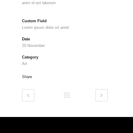
anim id est laborum
Custom Field
Lorem ipsum dolor sit amet
Date
20 November
Category
Art
Share