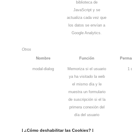
biblioteca de
JavaScript y se
actualiza cada vez que
los datos se envían a
Google Analytics.
Otros
Nombre
Función
Perma
modal-dialog
Memoriza si el usuario
1 
ya ha visitado la web
el mismo día y le
muestra un formulario
de suscripción si el la
primera conexión del
día del usuario
| ¿Cómo deshabilitar las Cookies? |