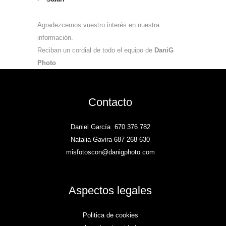
Agradezcemos vuestro interés en nuestra
información.
Reciban un cordial de todo el equipo de
DaniG
Photo
Contacto
Daniel García
670 376 782
Natalia Gavira 687 268 630
misfotoscon@danigphoto.com
Aspectos legales
Politica de cookies