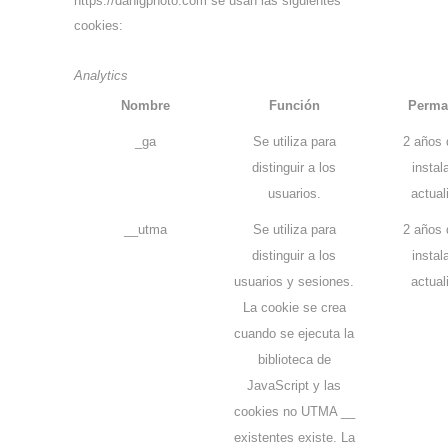
https://danigphoto.com se usan las siguientes
cookies:
Analytics
Nombre
Función
Perma
_ga
Se utiliza para
2 años 
distinguir a los
instal
usuarios.
actual
__utma
Se utiliza para
2 años 
distinguir a los
instal
usuarios y sesiones.
actual
La cookie se crea
cuando se ejecuta la
biblioteca de
JavaScript y las
cookies no UTMA __
existentes existe. La