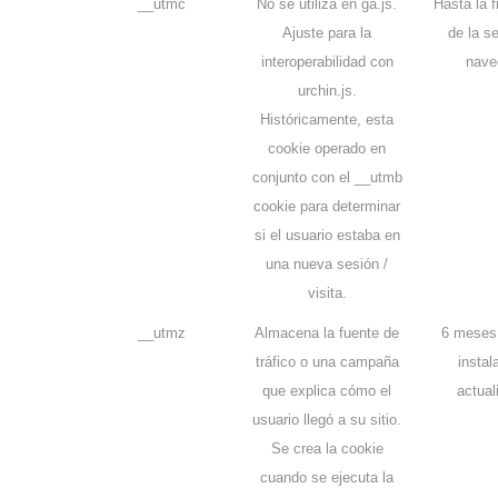
__utmc
No se utiliza en ga.js.
Hasta la f
Ajuste para la
de la s
interoperabilidad con
nave
urchin.js.
Históricamente, esta
cookie operado en
conjunto con el __utmb
cookie para determinar
si el usuario estaba en
una nueva sesión /
visita.
__utmz
Almacena la fuente de
6 meses
tráfico o una campaña
instal
que explica cómo el
actual
usuario llegó a su sitio.
Se crea la cookie
cuando se ejecuta la